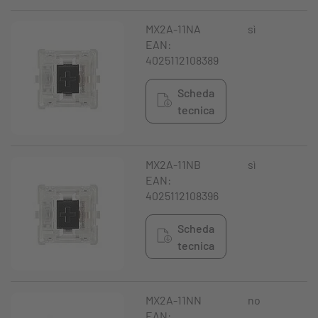
MX2A-11NA
sì
N
EAN:
4025112108389
Scheda
tecnica
MX2A-11NB
sì
N
EAN:
4025112108396
Scheda
tecnica
MX2A-11NN
no
N
EAN: