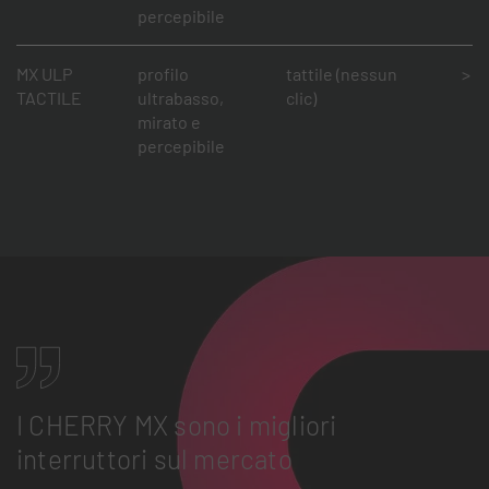
percepibile
MX ULP
profilo
tattile (nessun
> 5
TACTILE
ultrabasso,
clic)
mirato e
percepibile
I CHERRY MX sono i migliori
interruttori sul mercato