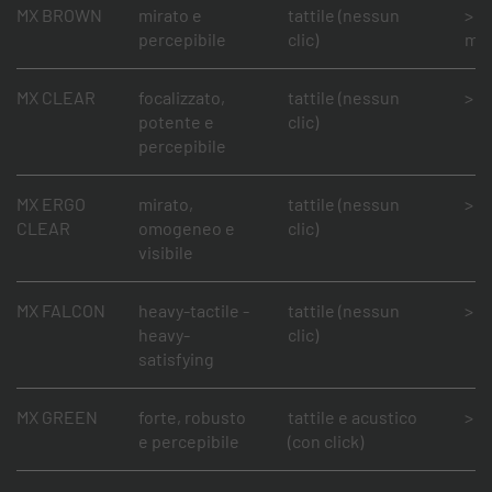
MX BROWN
mirato e
tattile (nessun
> 1
percepibile
clic)
mil
MX CLEAR
focalizzato,
tattile (nessun
> 5
potente e
clic)
percepibile
MX ERGO
mirato,
tattile (nessun
> 5
CLEAR
omogeneo e
clic)
visibile
MX FALCON
heavy-tactile -
tattile (nessun
> 5
heavy-
clic)
satisfying
MX GREEN
forte, robusto
tattile e acustico
> 5
e percepibile
(con click)