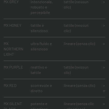
MX GREY
intenzionale,
tattile (nessun
> 5
robusto e
clic)
percepibile
MX HONEY
tattile e
tattile (nessun
> 5
silenzioso
clic)
MX
ultra fluido e
lineare (senza clic)
> 5
NORTHERN
silenzioso
LIGHT
MX PURPLE
reattivo e
tattile (nessun
> 5
tattile
clic)
MX RED
scorrevole e
lineare (senza clic)
> 1
diretto
mil
MX SILENT
potente e
lineare (senza clic
> 5
BLACK
silenzioso
+ silenzioso)