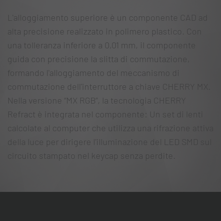
L'alloggiamento superiore è un componente CAD ad
alta precisione realizzato in polimero plastico. Con
una tolleranza inferiore a 0,01 mm, il componente
guida con precisione la slitta di commutazione,
formando l'alloggiamento del meccanismo di
commutazione dell'interruttore a chiave CHERRY MX.
Nella versione “MX RGB”, la tecnologia CHERRY
Refract è integrata nel componente: Un set di lenti
calcolate al computer che utilizza una rifrazione attiva
della luce per dirigere l'illuminazione del LED SMD sul
circuito stampato nel keycap senza perdite.