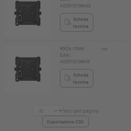
4025112108402
Scheda
tecnica
MX2A-11NW
no
N
EAN:
4025112108419
Scheda
tecnica
Voci per pagina
Esportazione CSV