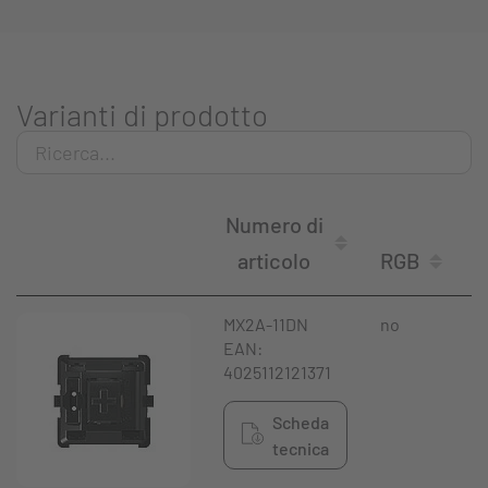
Varianti di prodotto
Numero di
articolo
RGB
C
MX2A-11DN
no
N
EAN:
4025112121371
Scheda
tecnica