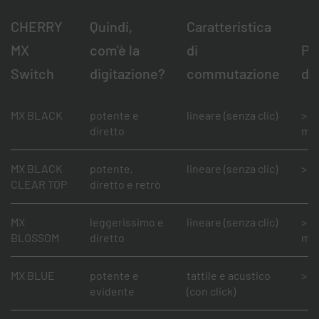
CHERRY
Quindi,
Caratteristica
MX
com'è la
di
Pr
Switch
digitazione?
commutazione
dei
MX BLACK
potente e
lineare (senza clic)
> 1
diretto
mil
MX BLACK
potente,
lineare (senza clic)
> 5
CLEAR TOP
diretto e retrò
MX
leggerissimo e
lineare (senza clic)
> 1
BLOSSOM
diretto
mil
MX BLUE
potente e
tattile e acustico
> 5
evidente
(con click)