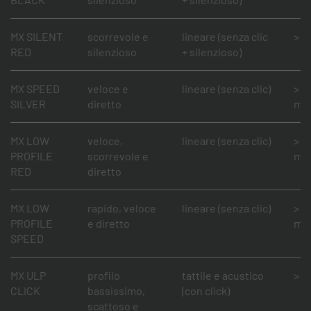
MX SILENT
scorrevole e
lineare (senza clic
> 5
RED
silenzioso
+ silenzioso)
MX SPEED
veloce e
lineare (senza clic)
> 1
SILVER
diretto
mil
MX LOW
veloce,
lineare (senza clic)
> 1
PROFILE
scorrevole e
mil
RED
diretto
MX LOW
rapido, veloce
lineare (senza clic)
> 1
PROFILE
e diretto
mil
SPEED
MX ULP
profilo
tattile e acustico
> 5
CLICK
bassissimo,
(con click)
scattoso e