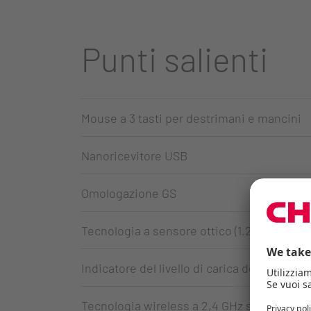
Punti salienti
Mouse a 3 tasti per destrimani e mancini
Nanoricevitore USB
Omologazione GS
Tecnologia a sensore ottico (1.200 dpi)
Indicatore del livello di carica della batter
Tecnologia wireless a 2,4 GHz senza interfe