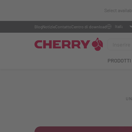
Select availa
Blog
Notizie
Contatto
Centro di download
PRODOTTI
UN