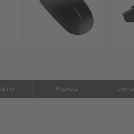
izione
Proprietà
Scaric