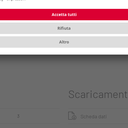
(utilizzo condiviso)
Scaricament
Scheda dati
3