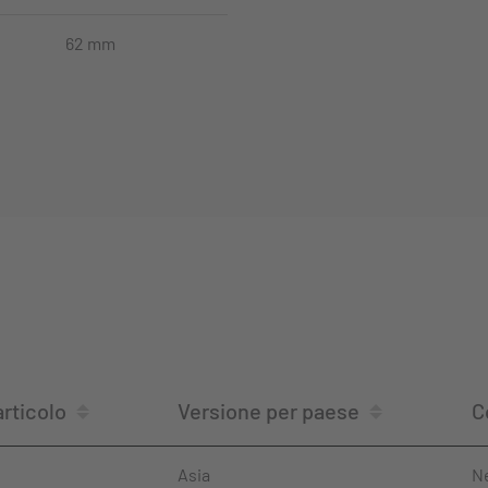
62 mm
rticolo
Versione per paese
C
Asia
N