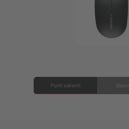
Punti salienti
Descr