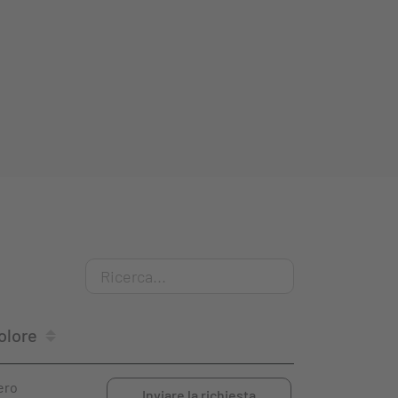
olore
ero
Inviare la richiesta