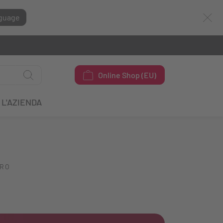
guage
Online Shop (EU)
L'AZIENDA
ORO