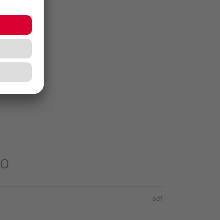
o
pdf