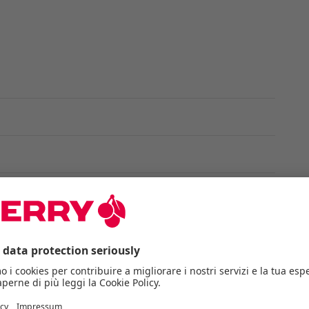
ia nel mouse
renze (portata fino a 10 m)