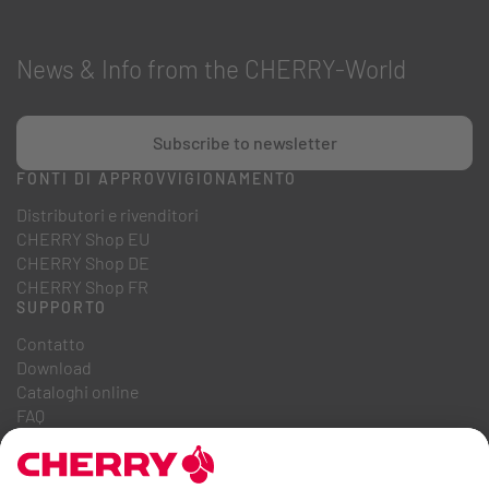
News & Info from the CHERRY-World
Subscribe to newsletter
FONTI DI APPROVVIGIONAMENTO
Distributori e rivenditori
CHERRY Shop EU
CHERRY Shop DE
CHERRY Shop FR
SUPPORTO
Contatto
Download
Cataloghi online
FAQ
CHI SIAMO
Carriera