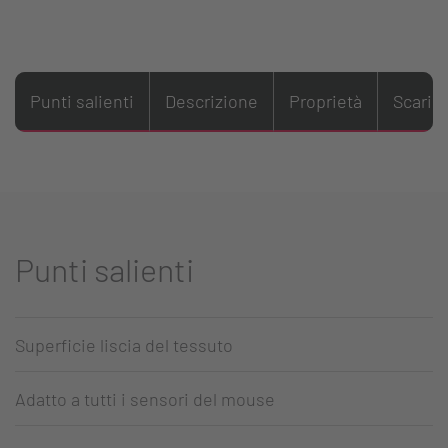
Punti salienti
Descrizione
Proprietà
Scaric
Punti salienti
Superficie liscia del tessuto
Adatto a tutti i sensori del mouse