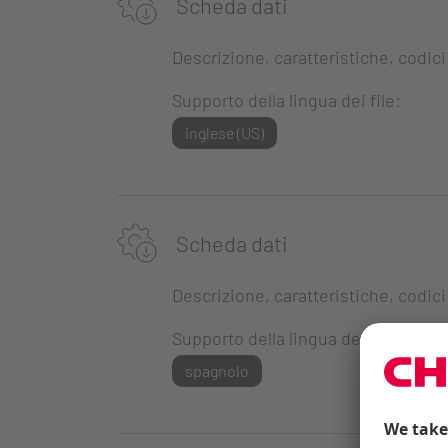
Scheda dati
Descrizione, caratteristiche, codici
Supporto della lingua dei file:
inglese (US)
Scheda dati
Descrizione, caratteristiche, codici
Supporto della lingua dei file:
spagnolo