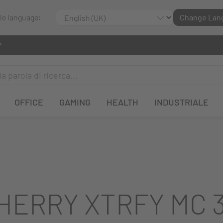
ble language:
Change Lan
OFFICE
GAMING
HEALTH
INDUSTRIALE
HERRY XTRFY MC 3