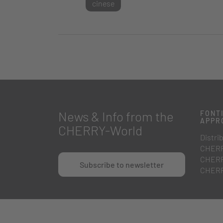
cinese
News & Info from the
FONTI
APPR
CHERRY-World
Distrib
CHERR
CHERR
Subscribe to newsletter
CHERR