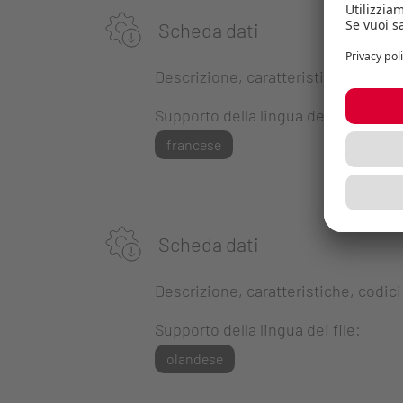
Scheda dati
Descrizione, caratteristiche, codici
Supporto della lingua dei file:
francese
Scheda dati
Descrizione, caratteristiche, codici
Supporto della lingua dei file:
olandese