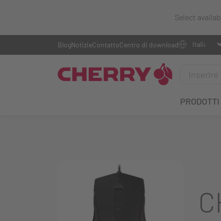
Select availa
Blog
Notizie
Contatto
Centro di download
PRODOTTI
C