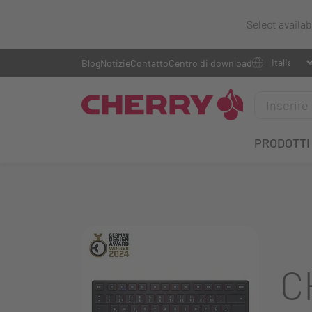
Select availa
Blog
Notizie
Contatto
Centro di download
PRODOTTI
C