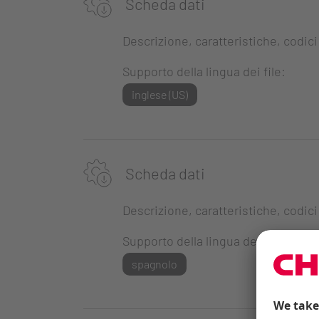
Scheda dati
Descrizione, caratteristiche, codici
Supporto della lingua dei file:
inglese (US)
Scheda dati
Descrizione, caratteristiche, codici
Supporto della lingua dei file:
spagnolo