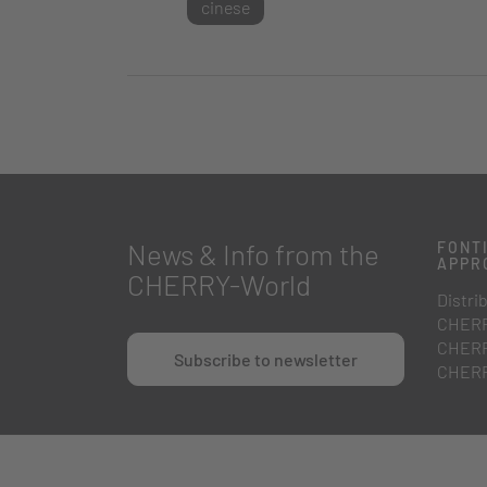
cinese
News & Info from the
FONTI
APPR
CHERRY-World
Distrib
CHERR
CHERR
Subscribe to newsletter
CHERR