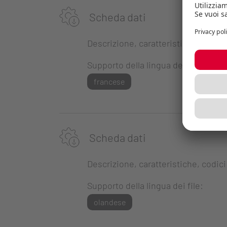
Scheda dati
Descrizione, caratteristiche, codici
Supporto della lingua dei file:
francese
Scheda dati
Descrizione, caratteristiche, codici
Supporto della lingua dei file:
olandese