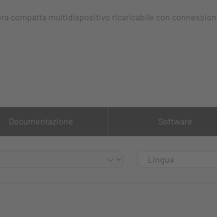
era compatta multidispositivo ricaricabile con connessione
Documentazione
Software