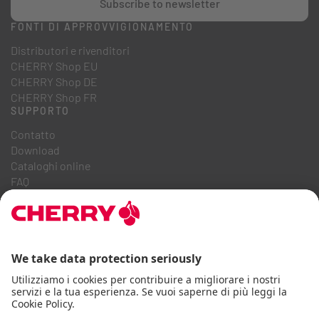
Subscribe to newsletter
FONTI DI APPROVVIGIONAMENTO
Distributori e rivenditori
CHERRY Shop EU
CHERRY Shop DE
CHERRY Shop FR
SUPPORTO
Contatto
Download
Cataloghi online
FAQ
CHI SIAMO
Carriera
Relazioni con gli investitori
Sistema Whistleblowing
Codice di condotta aziendale