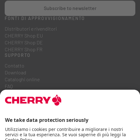
Subscribe to newsletter
FONTI DI APPROVVIGIONAMENTO
Distributori e rivenditori
CHERRY Shop EU
CHERRY Shop DE
CHERRY Shop FR
SUPPORTO
Contatto
Download
Cataloghi online
FAQ
CHI SIAMO
Carriera
Relazioni con gli investitori
Sistema Whistleblowing
Codice di condotta aziendale