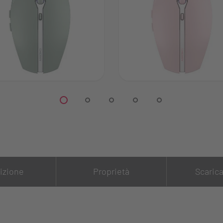
izione
Proprietà
Scaric