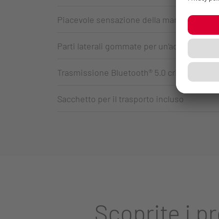
Piacevole sensazione della mano
Parti laterali gommate per un’aderenza ott
Trasmissione Bluetooth® 5.0 criptata (AES-
Sacchetto per il trasporto incluso
Scoprite i p