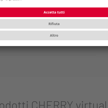
imale
128)
rodotti CHERRY virtua