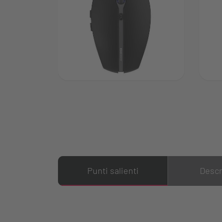
Punti salienti
Descr