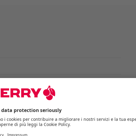
/2000 dpi)
e dispositivi finali
ole