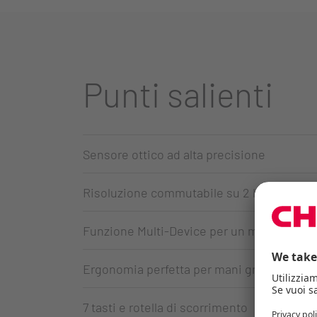
Punti salienti
Sensore ottico ad alta precisione
Risoluzione commutabile su 2 livelli (1000
Funzione Multi-Device per un massimo di tr
Ergonomia perfetta per mani grandi e picc
7 tasti e rotella di scorrimento