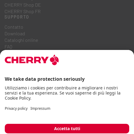
CHERRY Shop DE
CHERRY Shop FR
SUPPORTO
Contatto
Download
Cataloghi online
FAQ
CHI SIAMO
Carriera
Relazioni con gli investitori
Sistema Whistleblowing
Codice di condotta aziendale
Dichiarazione di accessibilità
Termini e condizioni
Istruzioni d'uso
Protezione dei dati
Impronta
Cookie