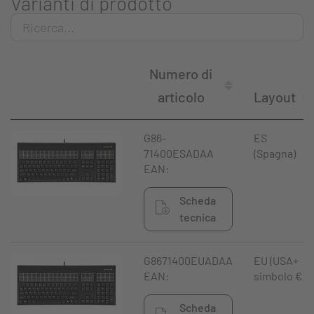
Varianti di prodotto
Numero di
articolo
Layout
G86-
ES
71400ESADAA
(Spagna)
EAN:
Scheda
tecnica
G8671400EUADAA
EU (USA+
EAN:
simbolo €)
Scheda