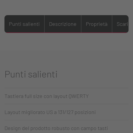
Punti salienti
Descrizione
Proprietà
Scaric
Punti salienti
Tastiera full size con layout QWERTY
Layout migliorato US a 131/127 posizioni
Design del prodotto robusto con campo tasti