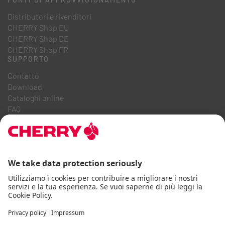
Distributori e rivenditori
CHERRY Shop EU
CHERRY Shop DE
CHERRY Shop FR
SUPPORTO
Contatto
Download
Cataloghi online
FAQ
CHI SIAMO
Carriera
Relazioni con gli investitori
Sistema Whistleblowing
Codice di condotta aziendale