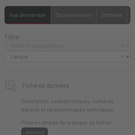
Vue d'ensemble
Documentation
Software
S
Filtre:
Fiche de données
Description, caractéristiques, numéros
d'article et caractéristiques techniques
Prise en charge de la langue du fichier:
allemand