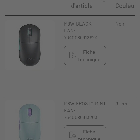
d'article
Couleur
M8W-BLACK
Noir
EAN:
7340086912624
Fiche
technique
M8W-FROSTY-MINT
Green
EAN:
7340086913263
Fiche
technique