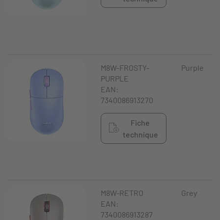
M8W-FROSTY-
Purple
PURPLE
EAN:
7340086913270
Fiche
technique
M8W-RETRO
Grey
EAN:
7340086913287