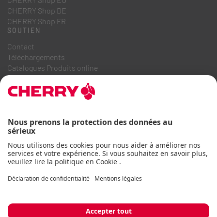
CHERRY Shop DE
CHERRY Shop FR
SOUTIEN
Contact
Téléchargements
Catalogues Produits online
FAQ
A PROPOS DE NOUS
Recrutement
Relations investisseurs
Système de dénonciation
Code de conduite commerciale
Déclaration d'accessibilité
Termes et conditions
Avis d'utilisation
Déclaration de confidentialité
Mentions légales
Cookie