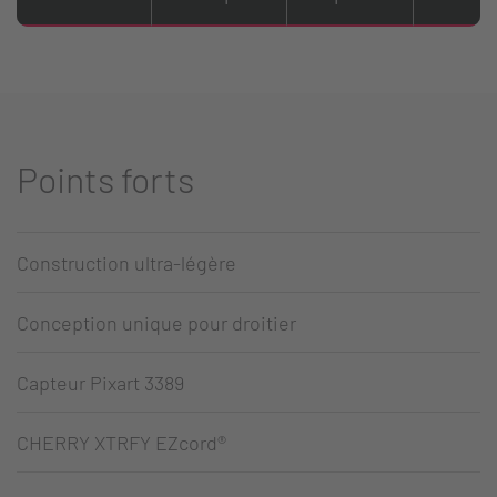
Points forts
Construction ultra-légère
Conception unique pour droitier
Capteur Pixart 3389
CHERRY XTRFY EZcord®