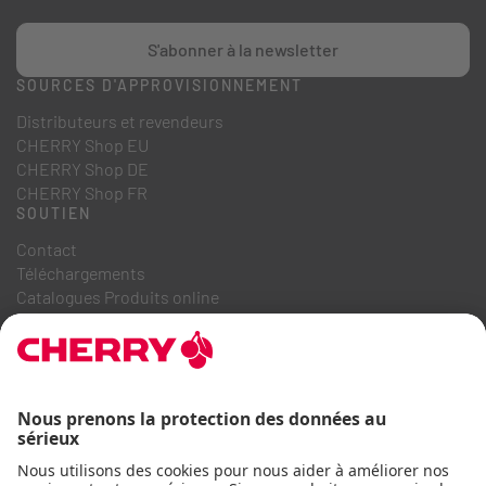
S'abonner à la newsletter
SOURCES D'APPROVISIONNEMENT
Distributeurs et revendeurs
CHERRY Shop EU
CHERRY Shop DE
CHERRY Shop FR
SOUTIEN
Contact
Téléchargements
Catalogues Produits online
FAQ
A PROPOS DE NOUS
Recrutement
Relations investisseurs
Système de dénonciation
Code de conduite commerciale