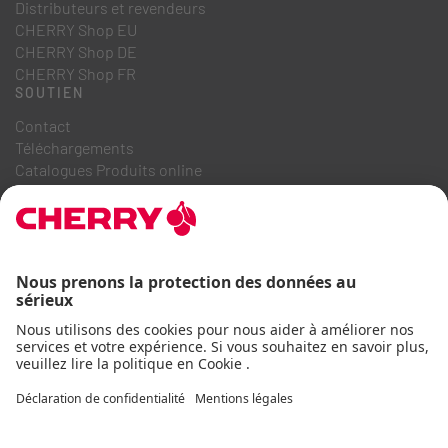
Distributeurs et revendeurs
CHERRY Shop EU
CHERRY Shop DE
CHERRY Shop FR
SOUTIEN
Contact
Téléchargements
Catalogues Produits online
FAQ
A PROPOS DE NOUS
Recrutement
Relations investisseurs
Système de dénonciation
Code de conduite commerciale