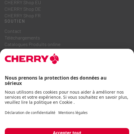
CHERRY Shop EU
CHERRY Shop DE
CHERRY Shop FR
SOUTIEN
Contact
Téléchargements
Catalogues Produits online
FAQ
A PROPOS DE NOUS
Recrutement
Relations investisseurs
Système de dénonciation
Code de conduite commerciale
Déclaration d'accessibilité
Termes et conditions
Avis d'utilisation