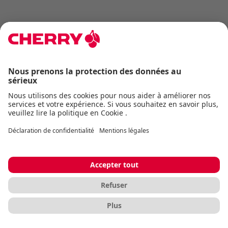
Propriétés
Assistance
CHERRY KEYS
logicielle
Garantie
Garantie limitée supplémentaire
d'un an offerte par le fabricant
Système
Windows
d'exploitation
System
Bluetooth® 4.0 ou supérieur, USB-A
Requirements-
Hardware