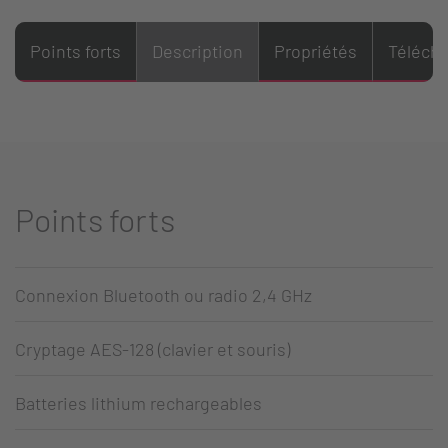
Points forts
Description
Propriétés
Téléch
Points forts
Connexion Bluetooth ou radio 2,4 GHz
Cryptage AES-128 (clavier et souris)
Batteries lithium rechargeables