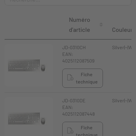
Numéro
d'article
Couleur
JD-0310CH
Silver|~|Wh
EAN:
4025112087509
Fiche
technique
JD-0310DE
Silver|~|Wh
EAN:
4025112087448
Fiche
technique