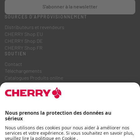
S'abonner à la newsletter
SOURCES D'APPROVISIONNEMENT
Distributeurs et revendeurs
CHERRY Shop EU
CHERRY Shop DE
CHERRY Shop FR
SOUTIEN
Contact
Téléchargements
Catalogues Produits online
FAQ
A PROPOS DE NOUS
Recrutement
Relations investisseurs
Système de dénonciation
Code de conduite commerciale