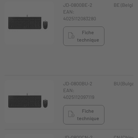
JD-0800BE-2
BE (Belgiq
EAN:
4025112083280
Fiche
technique
JD-0800BU-2
BU (Bulgari
EAN:
4025112097119
Fiche
technique
JD-0800CN-2
CN (Chine)