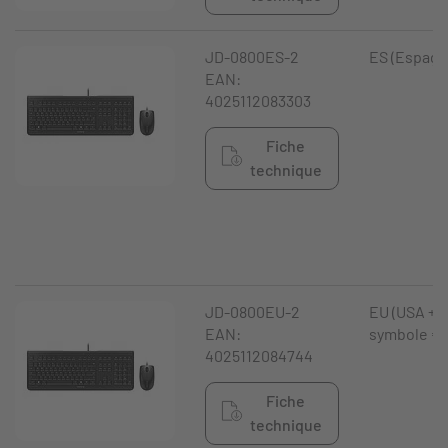
JD-0800ES-2
ES (Espagn
EAN:
4025112083303
Fiche
technique
JD-0800EU-2
EU (USA +
EAN:
symbole €)
4025112084744
Fiche
technique