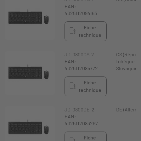
EAN:
4025112094163
Fiche
technique
JD-0800CS-2
CS (Républ
EAN:
tchèque /
4025112085772
Slovaquie)
Fiche
technique
JD-0800DE-2
DE (Allema
EAN:
4025112083297
Fiche