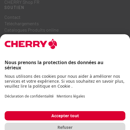
CHERRY Shop FR
SOUTIEN
Contact
Téléchargements
Catalogues Produits online
FAQ
A PROPOS DE NOUS
Recrutement
Relations investisseurs
Système de dénonciation
Code de conduite commerciale
Déclaration d'accessibilité
Termes et conditions
Avis d'utilisation
Déclaration de confidentialité
Mentions légales
Cookie