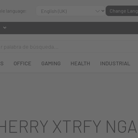
ble language:
Change Lan
OS
OFFICE
GAMING
HEALTH
INDUSTRIAL
HERRY XTRFY NG