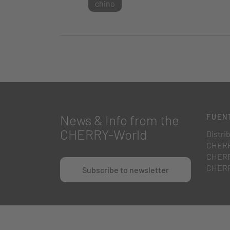
chino
News & Info from the
FUEN
CHERRY-World
Distri
CHERR
CHERR
CHERR
Subscribe to newsletter