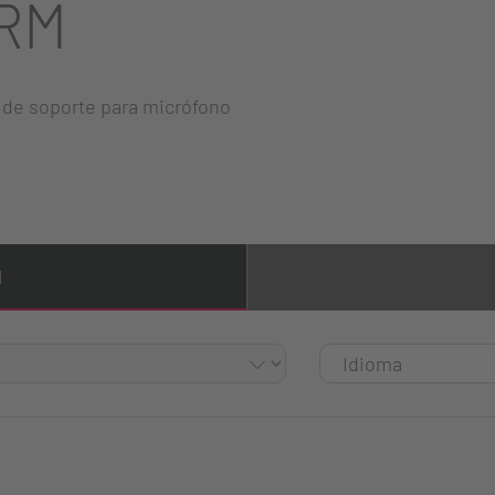
RM
 de soporte para micrófono
l