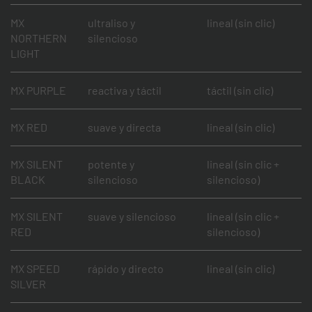
MX
ultraliso y
lineal (sin clic)
NORTHERN
silencioso
LIGHT
MX PURPLE
reactiva y táctil
táctil (sin clic)
MX RED
suave y directa
lineal (sin clic)
MX SILENT
potente y
lineal (sin clic +
BLACK
silencioso
silencioso)
MX SILENT
suave y silencioso
lineal (sin clic +
RED
silencioso)
MX SPEED
rápido y directo
lineal (sin clic)
SILVER