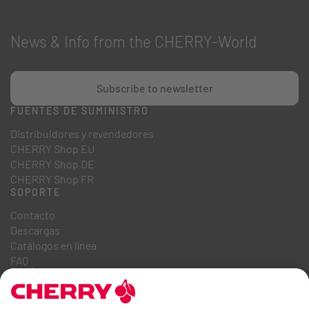
News & Info from the CHERRY-World
Subscribe to newsletter
FUENTES DE SUMINISTRO
Distribuidores y revendedores
CHERRY Shop EU
CHERRY Shop DE
CHERRY Shop FR
SOPORTE
Contacto
Descargas
Catálogos en línea
FAQ
QUIÉNES SOMOS
Carrera