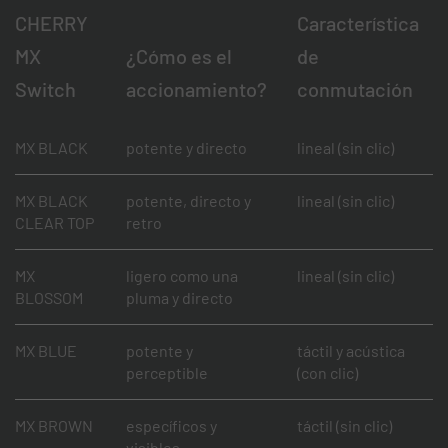
CHERRY
Característica
MX
¿Cómo es el
de
Switch
accionamiento?
conmutación
MX BLACK
potente y directo
lineal (sin clic)
MX BLACK
potente, directo y
lineal (sin clic)
CLEAR TOP
retro
MX
ligero como una
lineal (sin clic)
BLOSSOM
pluma y directo
MX BLUE
potente y
táctil y acústica
perceptible
(con clic)
MX BROWN
específicos y
táctil (sin clic)
visibles