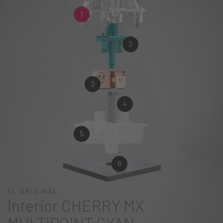
1
2
3
4
5
6
EL ORIGINAL
Interior CHERRY MX
MULTIPOINT CYAN