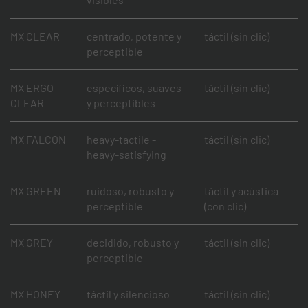
MX CLEAR
centrado, potente y
táctil (sin clic)
perceptible
MX ERGO
específicos, suaves
táctil (sin clic)
CLEAR
y perceptibles
MX FALCON
heavy-tactile -
táctil (sin clic)
heavy-satisfying
MX GREEN
ruidoso, robusto y
táctil y acústica
perceptible
(con clic)
MX GREY
decidido, robusto y
táctil (sin clic)
perceptible
MX HONEY
táctil y silencioso
táctil (sin clic)