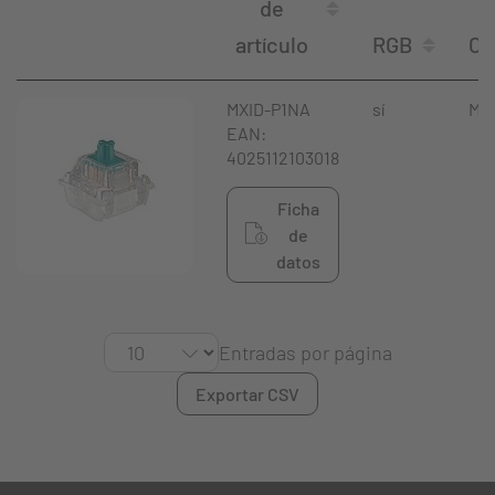
de
artículo
RGB
Co
MXID-P1NA
sí
Min
EAN:
4025112103018
Ficha
de
datos
Entradas por página
Exportar CSV