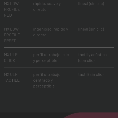
MX LOW
rápido, suave y
lineal (sin clic)
PROFILE
directo
RED
MX LOW
ingenioso, rápido y
lineal (sin clic)
PROFILE
directo
SPEED
MX ULP
perfil ultrabajo, clic
táctil y acústica
CLICK
y perceptible
(con clic)
MX ULP
perfil ultrabajo,
táctil (sin clic)
TACTILE
centrado y
perceptible