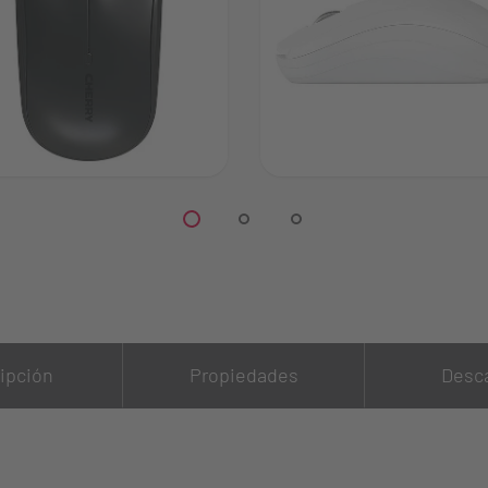
ipción
Propiedades
Desc