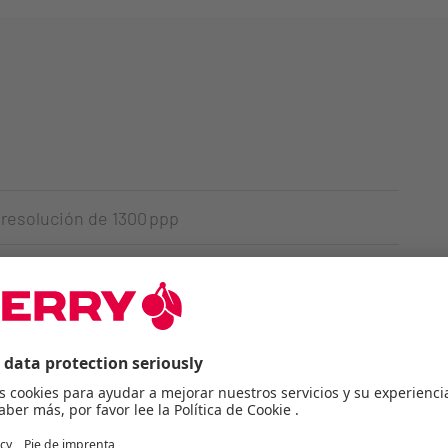
 resolución de 1300 ppp
r de bajo consumo
revestimiento de goma antideslizante aporta una