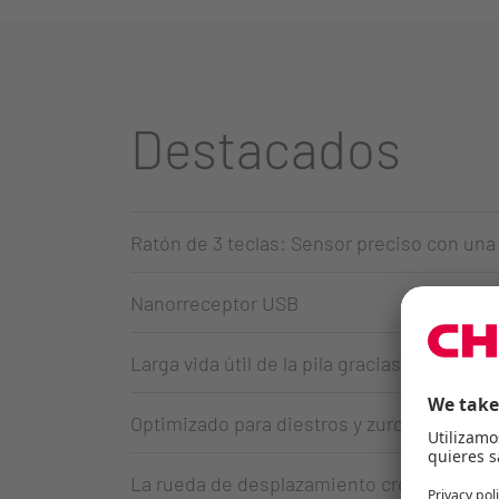
Destacados
Ratón de 3 teclas: Sensor preciso con una
Nanorreceptor USB
Larga vida útil de la pila gracias al senso
Optimizado para diestros y zurdos
La rueda de desplazamiento cromada con 