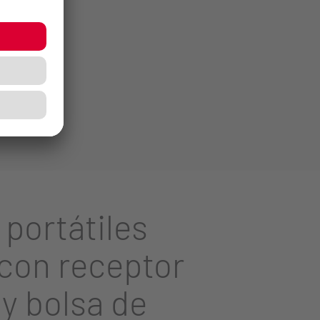
 portátiles
con receptor
y bolsa de