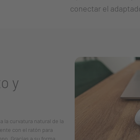
conectar el adaptad
o y
la curvatura natural de la
nte con el ratón para
mpo. Gracias a su forma