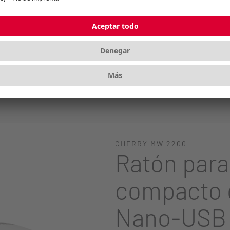
rferencias (alcance aprox. de 10 m)
CHERRY MW 2200
Ratón para
compacto 
Nano-USB 