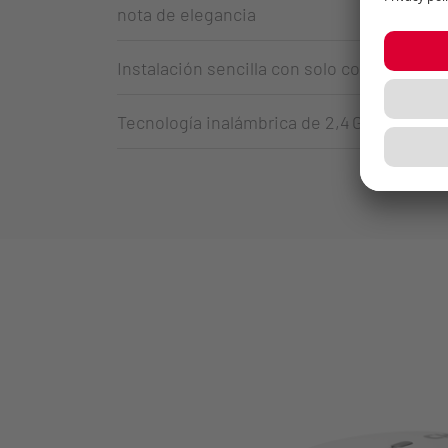
nota de elegancia
Instalación sencilla con solo conectar
Tecnología inalámbrica de 2,4 GHz sin inte