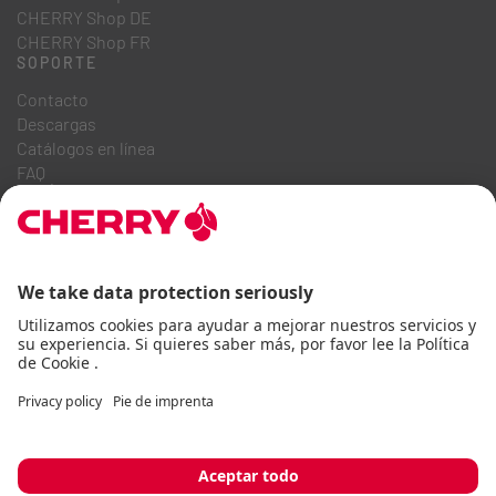
CHERRY Shop DE
CHERRY Shop FR
SOPORTE
Contacto
Descargas
Catálogos en línea
FAQ
QUIÉNES SOMOS
Carrera
Relaciones con inversores
Sistema de denuncia
Código de conducta empresarial
Declaración de accesibilidad
Condiciones generales
Avisos de uso
Política de privacidad
Pie de imprenta
Cookie