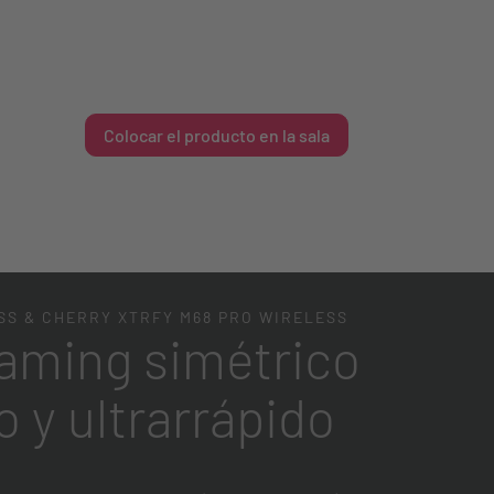
Colocar el producto en la sala
SS & CHERRY XTRFY M68 PRO WIRELESS
aming simétrico
 y ultrarrápido