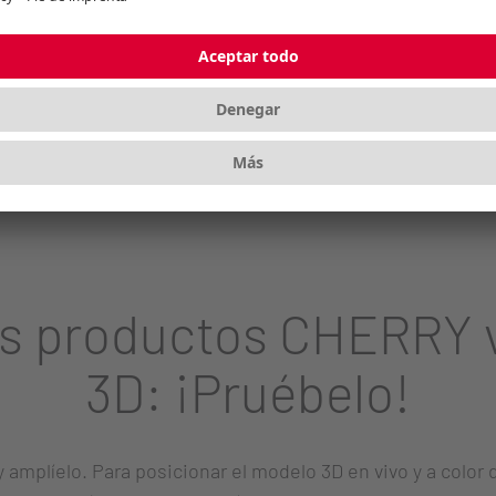
sólida
os productos CHERRY v
3D: ¡Pruébelo!
y amplíelo. Para posicionar el modelo 3D en vivo y a color 