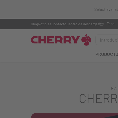
Select availa
Blog
Noticias
Contacto
Centro de descargas
PRODUCT
RA
CHERR