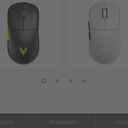
ipción
Propiedades
Desc