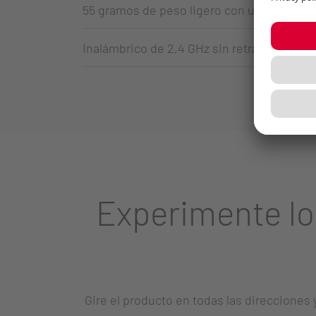
55 gramos de peso ligero con una carcasa 
Inalámbrico de 2,4 GHz sin retrasos
Experimente l
Gire el producto en todas las direcciones 