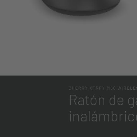
CHERRY XTRFY M68 WIRELE
Ratón de g
inalámbrico