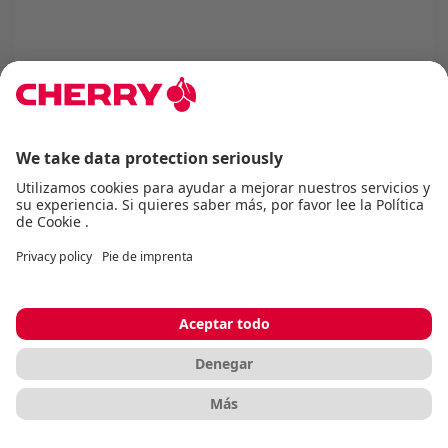
CHERRY KW X ULP
Teclado ultraplano de gama alta con
interruptores mecánicos