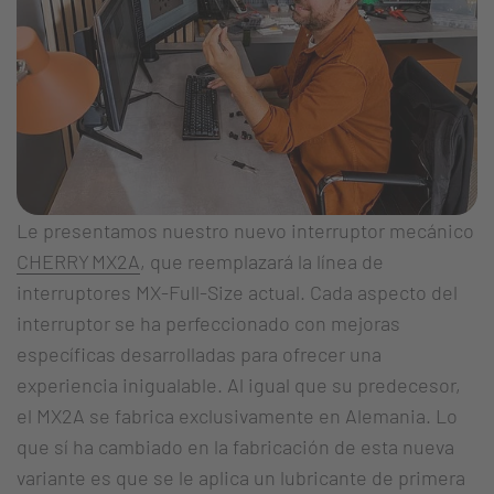
Le presentamos nuestro nuevo interruptor mecánico
CHERRY MX2A
, que reemplazará la línea de
interruptores MX-Full-Size actual. Cada aspecto del
interruptor se ha perfeccionado con mejoras
específicas desarrolladas para ofrecer una
experiencia inigualable. Al igual que su predecesor,
el MX2A se fabrica exclusivamente en Alemania. Lo
que sí ha cambiado en la fabricación de esta nueva
variante es que se le aplica un lubricante de primera