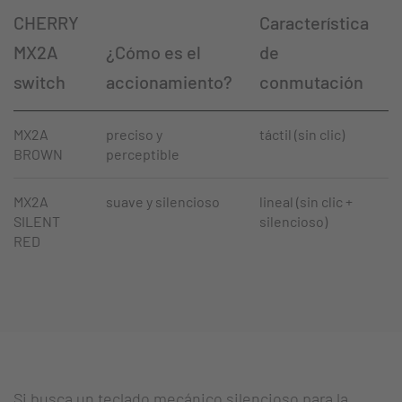
CHERRY
Característica
MX2A
¿Cómo es el
de
switch
accionamiento?
conmutación
MX2A
preciso y
táctil (sin clic)
>
BROWN
perceptible
MX2A
suave y silencioso
lineal (sin clic +
>
SILENT
silencioso)
RED
Si busca un teclado mecánico silencioso para la