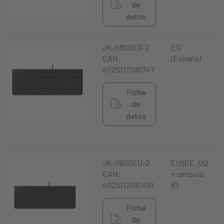
de
datos
JK-0800ES-2
ES
EAN:
(España)
4025112081347
Ficha
de
datos
JK-0800EU-2
EU (EE. UU.
EAN:
+ símbolo
4025112081491
€)
Ficha
de