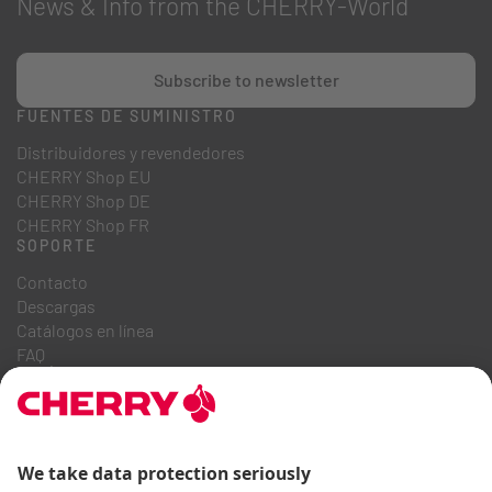
News & Info from the CHERRY-World
Subscribe to newsletter
FUENTES DE SUMINISTRO
Distribuidores y revendedores
CHERRY Shop EU
CHERRY Shop DE
CHERRY Shop FR
SOPORTE
Contacto
Descargas
Catálogos en línea
FAQ
QUIÉNES SOMOS
Carrera
Relaciones con inversores
Sistema de denuncia
Código de conducta empresarial