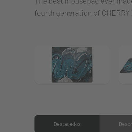
The best mousepad ever made.
fourth generation of CHERRY
Destacados
Descr