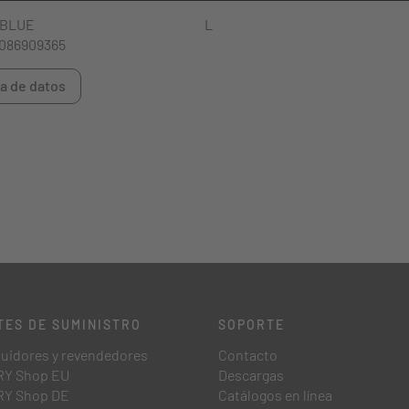
-BLUE
L
086909365
a de datos
TES DE SUMINISTRO
SOPORTE
buidores y revendedores
Contacto
Y Shop EU
Descargas
Y Shop DE
Catálogos en línea