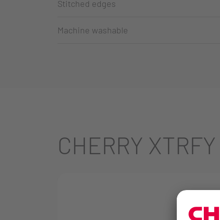
Stitched edges
Machine washable
CHERRY XTRFY