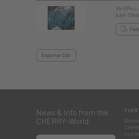
XG-GP4-L
EAN: 7340
Fich
Exportar CSV
News & Info from the
FUEN
CHERRY-World
Distri
CHERR
CHERR