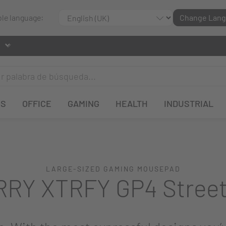
ble language:
Change Lan
OS
OFFICE
GAMING
HEALTH
INDUSTRIAL
LARGE-SIZED GAMING MOUSEPAD
RY XTRFY GP4 Street