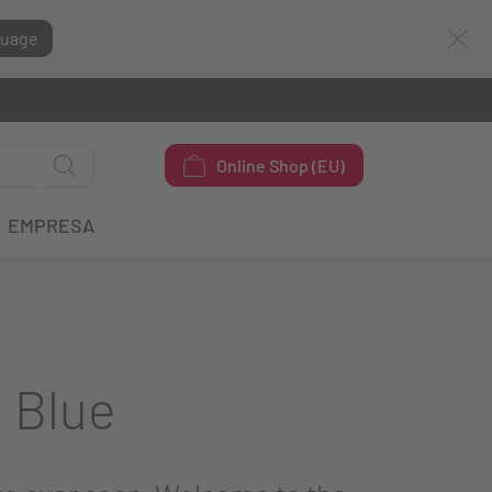
guage
Online Shop (EU)
EMPRESA
 Blue