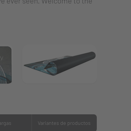
ve ever seen. Welcome to the
argas
Variantes de productos