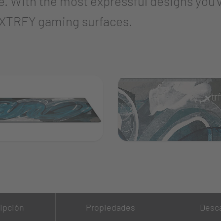
 With the most expressful designs you’
 XTRFY gaming surfaces.
ipción
Propiedades
Desc