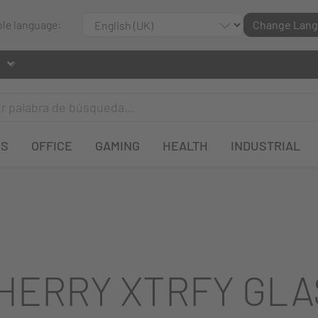
ble language:
Change Lan
OS
OFFICE
GAMING
HEALTH
INDUSTRIAL
HERRY XTRFY GLA