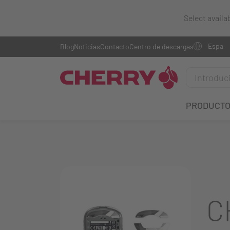
Select availa
Blog
Noticias
Contacto
Centro de descargas
PRODUCT
C