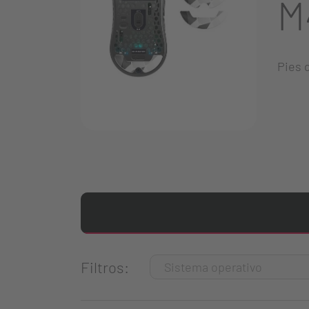
M
Pies 
Filtros: