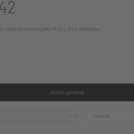
42
de ratón premium para M42 o M42 Wireless
Visión general