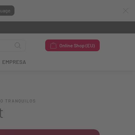
guage
Online Shop (EU)
EMPRESA
JO TRANQUILOS
t