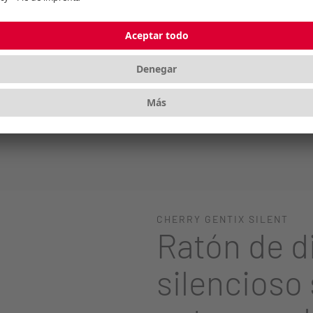
nte a la abrasión de su superficie
ptimo
CHERRY GENTIX SILENT
Ratón de d
silencioso 