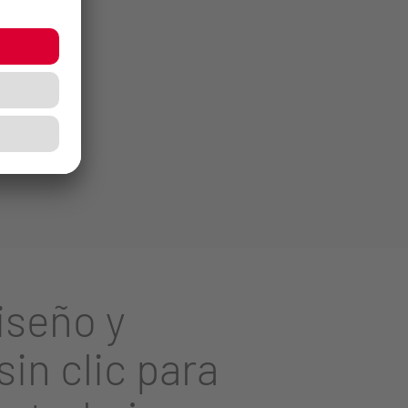
iseño y
sin clic para