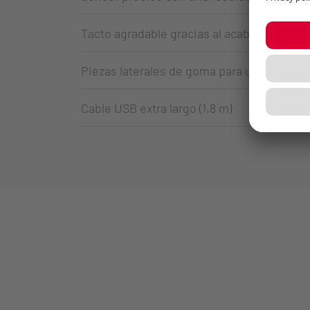
Tacto agradable gracias al acabado resiste
Piezas laterales de goma para un agarre ó
Cable USB extra largo (1,8 m)