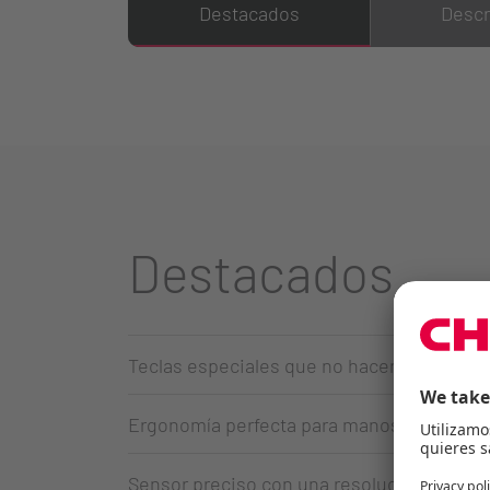
Destacados
Descr
Destacados
Teclas especiales que no hacen “clic”, idea
Ergonomía perfecta para manos grandes 
Sensor preciso con una resolución de 100