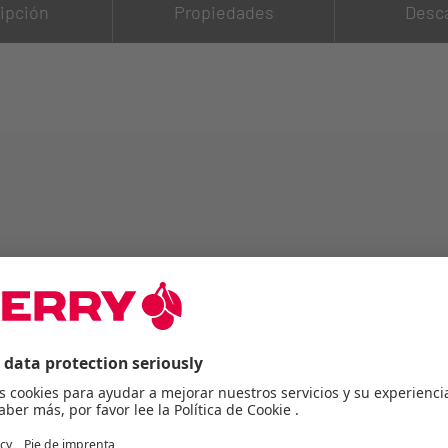
ipción
Propiedades
Desc
les para oficinas con varios puestos de trabajo
y pequeñas
0 dpi