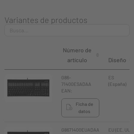
Variantes de productos
Número de
artículo
Diseño
G86-
ES
71400ESADAA
(España)
EAN:
Ficha de
datos
G8671400EUADAA
EU (EE. UU.