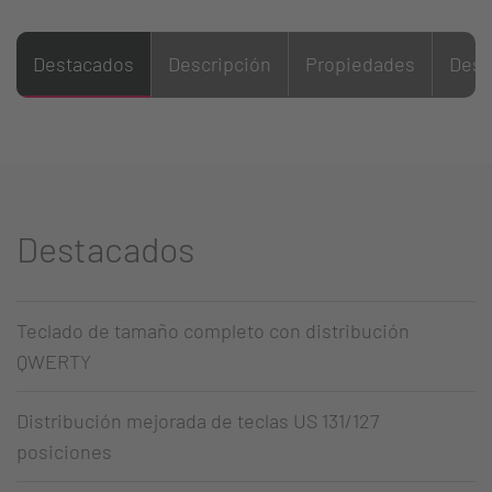
Destacados
Descripción
Propiedades
Desc
Destacados
Teclado de tamaño completo con distribución
QWERTY
Distribución mejorada de teclas US 131/127
posiciones