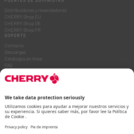
FUENTES DE SUMINISTRO
Distribuidores y revendedores
CHERRY Shop EU
CHERRY Shop DE
CHERRY Shop FR
SOPORTE
Contacto
Descargas
Catálogos en línea
FAQ
QUIÉNES SOMOS
Carrera
Relaciones con inversores
Sistema de denuncia
Código de conducta empresarial