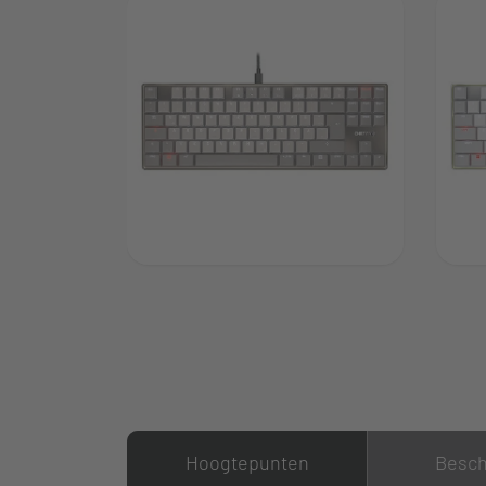
Hoogtepunten
Besch