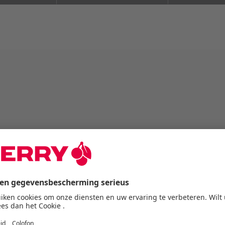
 extra lage hoogte
akelaar- made in Germany
tsen