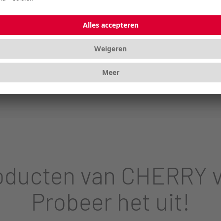
itgietwerk
 de hellingshoek
oducten van CHERRY vi
Probeer het uit!