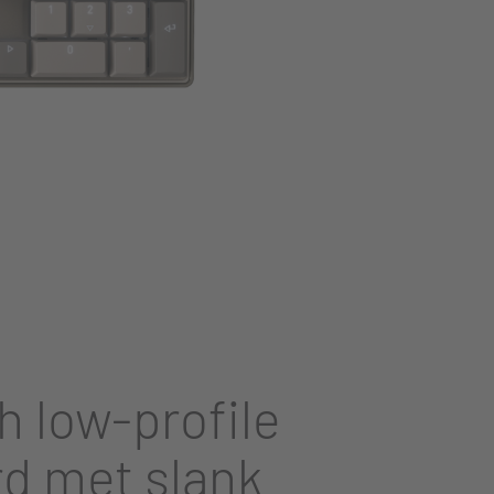
Place product in the room
)
 low-profile
d met slank