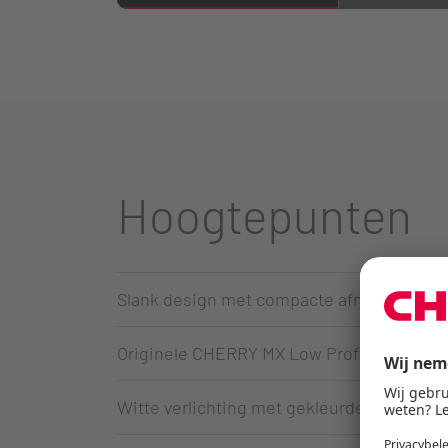
Hoogtepunten
Slank design met compacte afmetingen en
Originele CHERRY MX Low Profile 2.0-sch
Witte verlichting met gekleurde statustoe