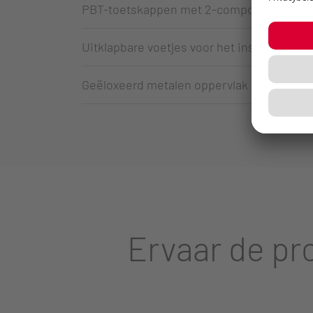
PBT-toetskappen met 2-componentenspu
Uitklapbare voetjes voor het instellen van
Geëloxeerd metalen oppervlak
Ervaar de pr