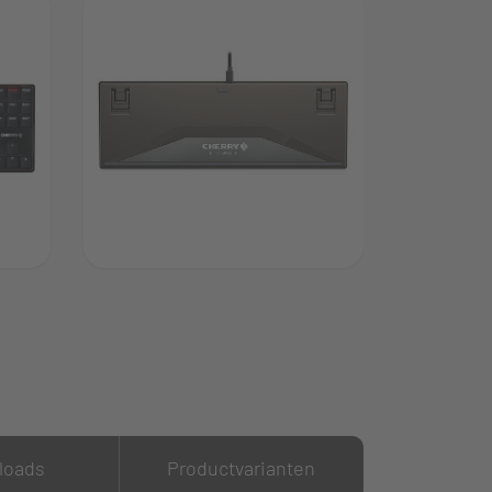
loads
Productvarianten