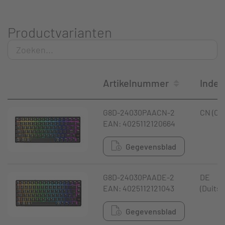
Productvarianten
Artikelnummer
Indel
G8D-24030PAACN-2
CN (Ch
EAN: 4025112120664
Gegevensblad
G8D-24030PAADE-2
DE
EAN: 4025112121043
(Duitsl
Gegevensblad