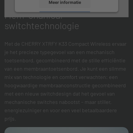
Meer informatie
Mem-chanical
Accepteren
switchtechnologie
Met de CHERRY XTRFY K33 Compact Wireless ervaar
je het precieze typegevoel van een mechanisch
toetsenbord, gecombineerd met de stille efficiëntie
van een membraantoetsenbord. Je kunt een slimme
mix van technologie en comfort verwachten: een
hoogwaardige membraanconstructie gecombineerd
met een nieuw switchdesign dat het gevoel van
mechanische switches nabootst – maar stiller,
energiezuiniger en voor een veel betaalbaardere
prijs.