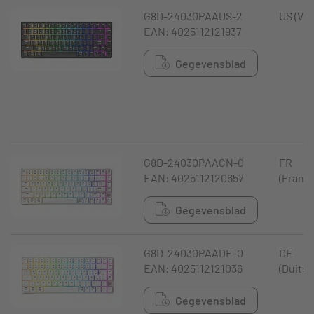
G8D-24030PAAUS-2
US (VS)
EAN: 4025112121937
Gegevensblad
G8D-24030PAACN-0
FR
EAN: 4025112120657
(Frankr
Gegevensblad
G8D-24030PAADE-0
DE
EAN: 4025112121036
(Duitsl
Gegevensblad