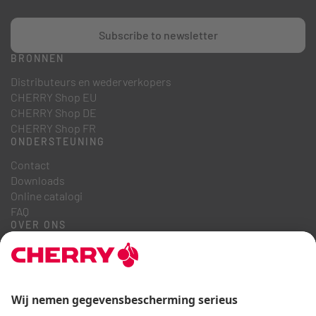
Subscribe to newsletter
BRONNEN
Distributeurs en wederverkopers
CHERRY Shop EU
CHERRY Shop DE
CHERRY Shop FR
ONDERSTEUNING
Contact
Downloads
Online catalogi
FAQ
OVER ONS
Carrière
Investeerdersrelaties
Klokkenluidersregeling
Zakelijke gedragscode