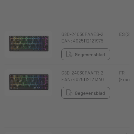
G8D-24030PAAES-2
ES (Spa
EAN: 4025112121975
Gegevensblad
G8D-24030PAAFR-2
FR
EAN: 4025112121340
(Frankr
Gegevensblad