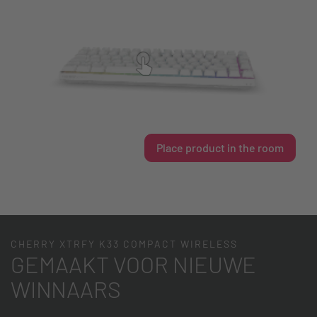
Place product in the room
CHERRY XTRFY K33 COMPACT WIRELESS
GEMAAKT VOOR NIEUWE
WINNAARS