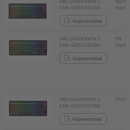
G8D-24030PAAGB-2
GB (Ve
EAN: 4025112121326
Koninkr
Gegevensblad
G8D-24030PAAPN-2
PN
EAN: 4025112121364
(PanNo
Gegevensblad
G8D-24030PAAPO-2
PO (Por
EAN: 4025112121999
Gegevensblad