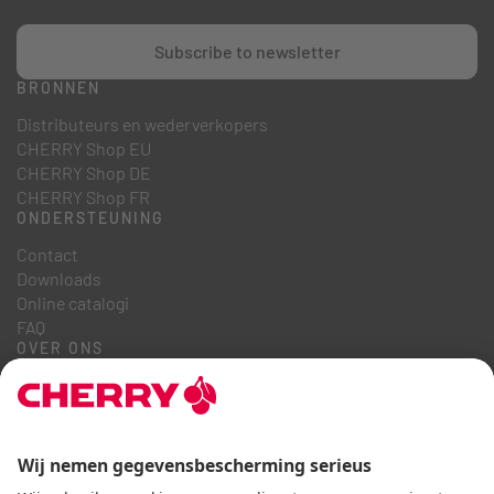
Subscribe to newsletter
BRONNEN
Distributeurs en wederverkopers
CHERRY Shop EU
CHERRY Shop DE
CHERRY Shop FR
ONDERSTEUNING
Contact
Downloads
Online catalogi
FAQ
OVER ONS
Carrière
Investeerdersrelaties
Klokkenluidersregeling
Zakelijke gedragscode