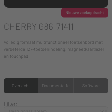
Nieuwe zoekopdracht
CHERRY G86-71411
Volledig formaat multifunctioneel toetsenbord met
verbeterde 127-toetsenindeling, magneetkaartlezer
en touchpad
Overzicht
Documentatie
Software
Filter: