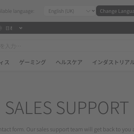
ilable language:
Change Langu
ィス
ゲーミング
ヘルスケア
インダストリア
SALES SUPPORT
ontact form. Our sales support team will get back to you