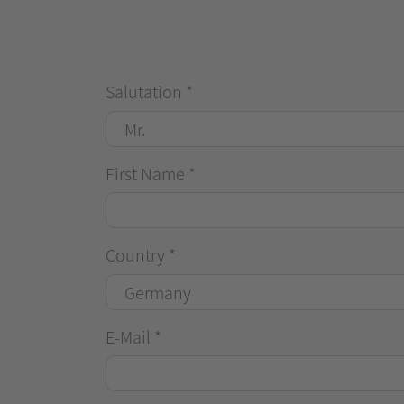
Salutation
*
First Name
*
Country
*
E-Mail
*