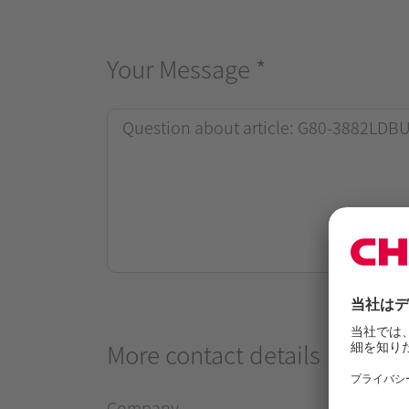
Your Message
*
More contact details
Company