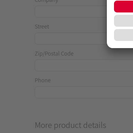
Street
Zip/Postal Code
Phone
More product details