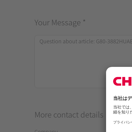
Your Message
*
More contact details
Company