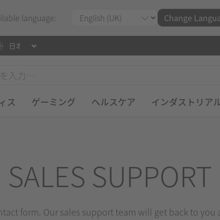
ilable language:
Change Langu
ィス
ゲーミング
ヘルスケア
インダストリア
SALES SUPPORT
ontact form. Our sales support team will get back to you