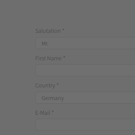
Salutation
*
First Name
*
Country
*
E-Mail
*