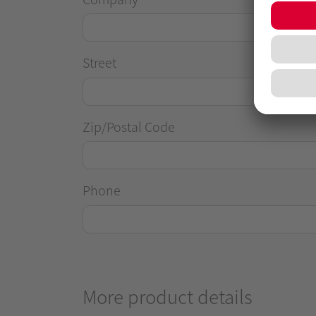
Street
Zip/Postal Code
Phone
More product details