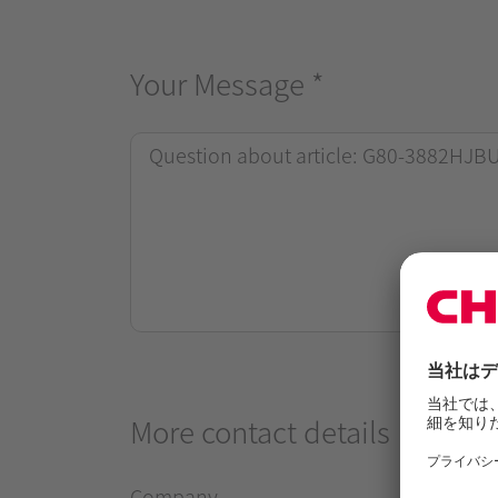
Your Message
*
More contact details
Company