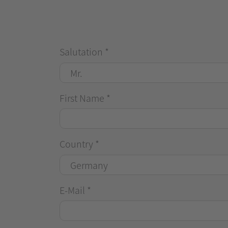
Salutation
*
First Name
*
Country
*
E-Mail
*