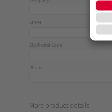
Street
Zip/Postal Code
Phone
More product details