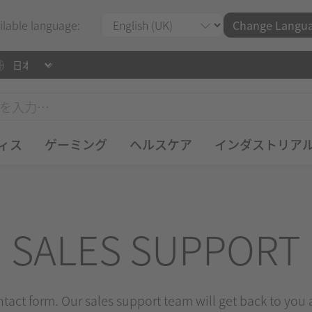
ilable language:
Change Langu
ィス
ゲーミング
ヘルスケア
インダストリア
SALES SUPPORT
ontact form. Our sales support team will get back to you