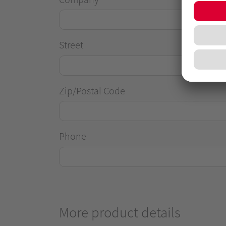
Street
Zip/Postal Code
Phone
More product details