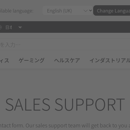
ilable language:
Change Langu
ィス
ゲーミング
ヘルスケア
インダストリア
SALES SUPPORT
ontact form. Our sales support team will get back to you