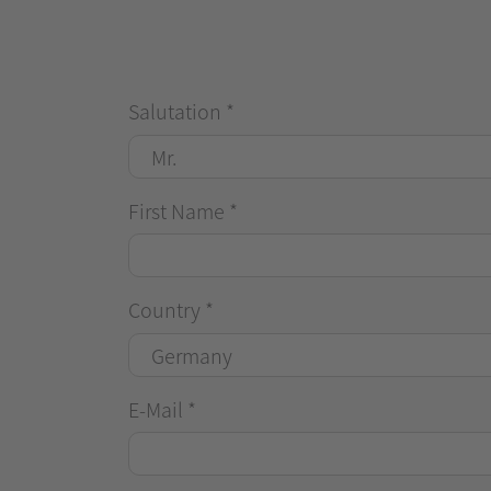
Salutation
*
First Name
*
Country
*
E-Mail
*