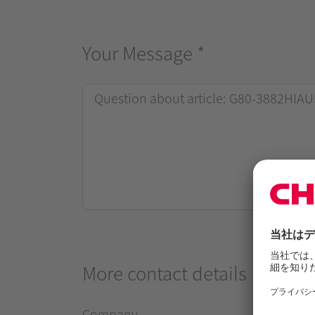
Your Message
*
More contact details
Company