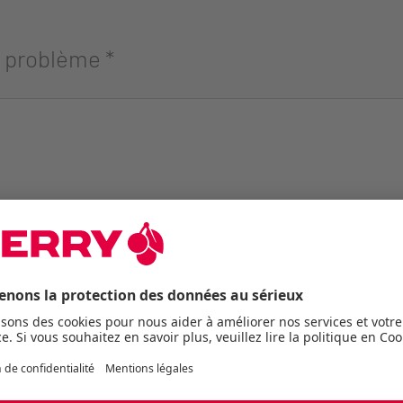
u problème
*