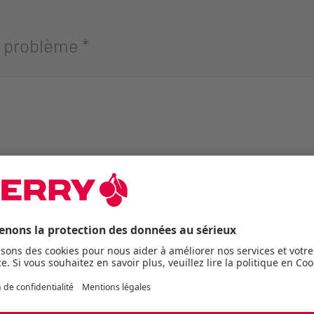
u problème
*