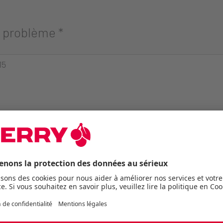
u problème
*