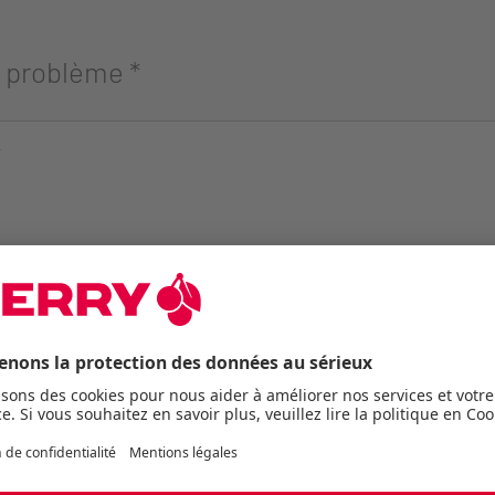
u problème
*