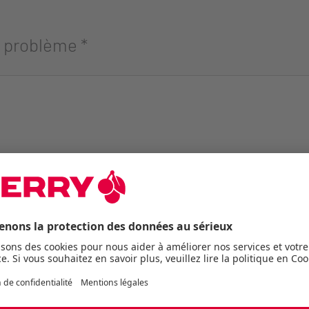
u problème
*