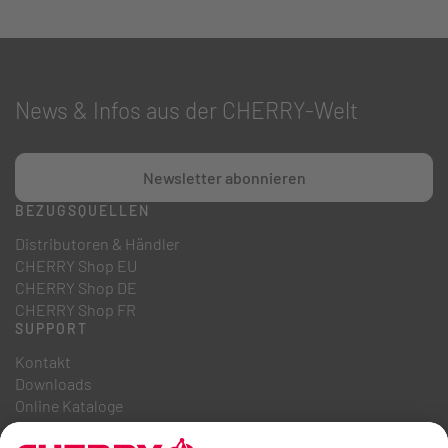
News & Infos aus der CHERRY-Welt
Newsletter abonnieren
BEZUGSQUELLEN
Distributoren & Händler
CHERRY Shop EU
CHERRY Shop DE
CHERRY Shop FR
SUPPORT
Kontakt
Downloads
Online Kataloge
FAQ
ÜBER UNS