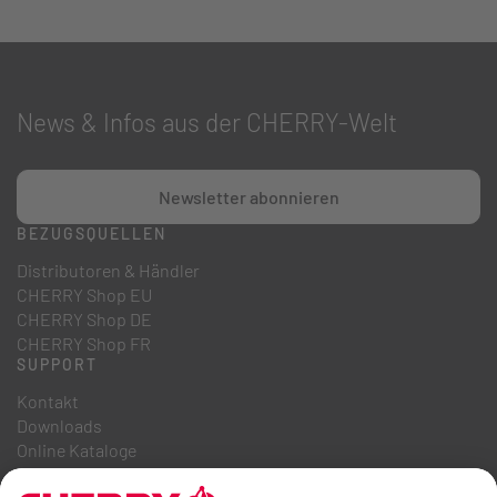
News & Infos aus der CHERRY-Welt
Newsletter abonnieren
BEZUGSQUELLEN
Distributoren & Händler
CHERRY Shop EU
CHERRY Shop DE
CHERRY Shop FR
SUPPORT
Kontakt
Downloads
Online Kataloge
FAQ
ÜBER UNS