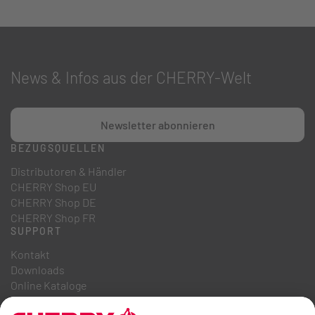
News & Infos aus der CHERRY-Welt
Newsletter abonnieren
BEZUGSQUELLEN
Distributoren & Händler
CHERRY Shop EU
CHERRY Shop DE
CHERRY Shop FR
SUPPORT
Kontakt
Downloads
Online Kataloge
FAQ
ÜBER UNS