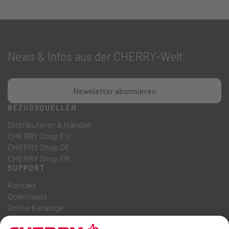
News & Infos aus der CHERRY-Welt
Newsletter abonnieren
BEZUGSQUELLEN
Distributoren & Händler
CHERRY Shop EU
CHERRY Shop DE
CHERRY Shop FR
SUPPORT
Kontakt
Downloads
Online Kataloge
FAQ
ÜBER UNS