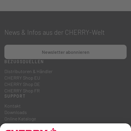
News & Infos aus der CHERRY-Welt
Newsletter abonnieren
BEZUGSQUELLEN
Distributoren & Händler
CHERRY Shop EU
CHERRY Shop DE
CHERRY Shop FR
SUPPORT
Kontakt
Downloads
Online Kataloge
FAQ
ÜBER UNS