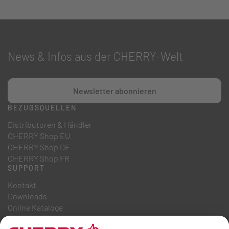
News & Infos aus der CHERRY-Welt
Newsletter abonnieren
BEZUGSQUELLEN
Distributoren & Händler
CHERRY Shop EU
CHERRY Shop DE
CHERRY Shop FR
SUPPORT
Kontakt
Downloads
Online Kataloge
FAQ
ÜBER UNS