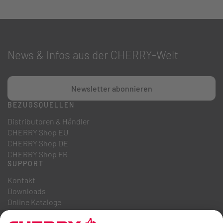
News & Infos aus der CHERRY-Welt
Newsletter abonnieren
BEZUGSQUELLEN
Distributoren & Händler
CHERRY Shop EU
CHERRY Shop DE
CHERRY Shop FR
SUPPORT
Kontakt
Downloads
Online Kataloge
FAQ
ÜBER UNS