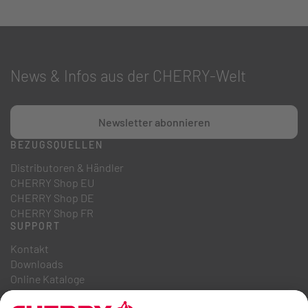
News & Infos aus der CHERRY-Welt
Newsletter abonnieren
BEZUGSQUELLEN
Distributoren & Händler
CHERRY Shop EU
CHERRY Shop DE
CHERRY Shop FR
SUPPORT
Kontakt
Downloads
Online Kataloge
FAQ
ÜBER UNS